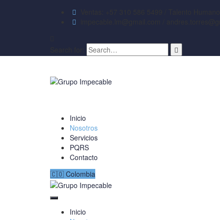
Ventas: +57 310 586 5499 / Talento Humano
impecable.lm@gmail.com / andres.torres@g
Search for:
Inicio
Nosotros
Servicios
PQRS
Contacto
🇨🇴 Colombia
Inicio