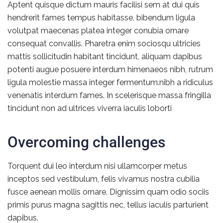
Aptent quisque dictum mauris facilisi sem at dui quis
hendrerit fames tempus habitasse, bibendum ligula
volutpat maecenas platea integer conubia ornare
consequat convallis. Pharetra enim sociosqu ultricies
mattis sollicitudin habitant tincidunt, aliquam dapibus
potenti augue posuere interdum himenaeos nibh, rutrum
ligula molestie massa integer fermentum.nibh a ridiculus
venenatis interdum fames. In scelerisque massa fringilla
tincidunt non ad ultrices viverra iaculis loborti
Overcoming challenges
Torquent dui leo interdum nisi ullamcorper metus
inceptos sed vestibulum, felis vivamus nostra cubilia
fusce aenean mollis ornare. Dignissim quam odio sociis
primis purus magna sagittis nec, tellus iaculis parturient
dapibus.