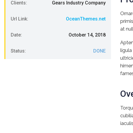
Clients:
Gears Industry Company
Ornar
Url Link:
OceanThemes.net
primi
at nul
Date:
October 14, 2018
Apten
ligul
Status:
DONE
ultri
himen
fames.
Ov
Torqu
cubil
iaculi