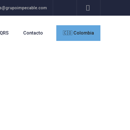
res@grupoimpecable.com
QRS
Contacto
🇨🇴 Colombia