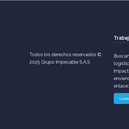
Trabaj
Todos los derechos reservados ©
Buscam
2025 Grupo Impecable S.A.S
logísti
impacto
envíeno
enlace:
Únete