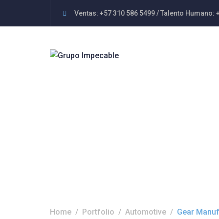
Ventas: +57 310 586 5499 / Talento Humano: 
Gear Manufact
Home
Portfolio
Automotive
Gear Manuf