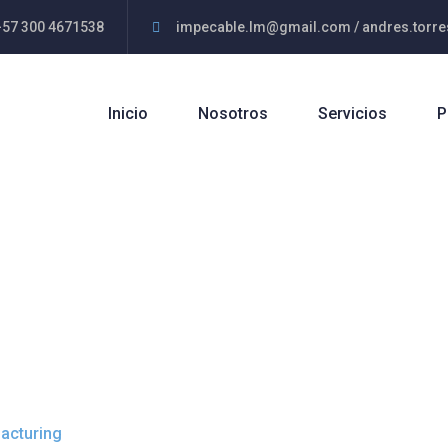
+57 300 4671538
impecable.lm@gmail.com / andres.tor
Inicio
Nosotros
Servicios
P
uring
acturing