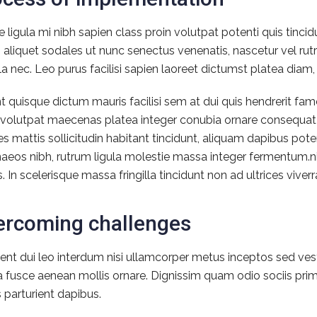
e ligula mi nibh sapien class proin volutpat potenti quis tinc
s aliquet sodales ut nunc senectus venenatis, nascetur vel 
la nec. Leo purus facilisi sapien laoreet dictumst platea diam,
t quisque dictum mauris facilisi sem at dui quis hendrerit f
a volutpat maecenas platea integer conubia ornare consequat 
cies mattis sollicitudin habitant tincidunt, aliquam dapibus po
aeos nibh, rutrum ligula molestie massa integer fermentum.ni
 In scelerisque massa fringilla tincidunt non ad ultrices viverra
ercoming challenges
ent dui leo interdum nisi ullamcorper metus inceptos sed ves
ia fusce aenean mollis ornare. Dignissim quam odio sociis prim
s parturient dapibus.