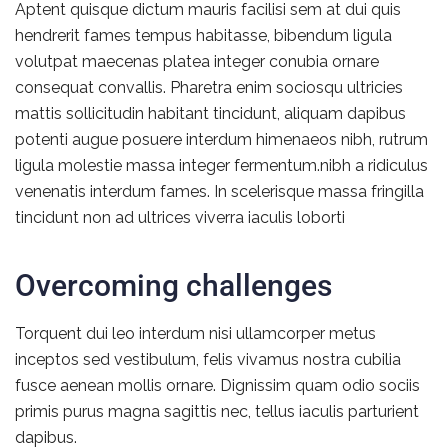
Aptent quisque dictum mauris facilisi sem at dui quis
hendrerit fames tempus habitasse, bibendum ligula
volutpat maecenas platea integer conubia ornare
consequat convallis. Pharetra enim sociosqu ultricies
mattis sollicitudin habitant tincidunt, aliquam dapibus
potenti augue posuere interdum himenaeos nibh, rutrum
ligula molestie massa integer fermentum.nibh a ridiculus
venenatis interdum fames. In scelerisque massa fringilla
tincidunt non ad ultrices viverra iaculis loborti
Overcoming challenges
Torquent dui leo interdum nisi ullamcorper metus
inceptos sed vestibulum, felis vivamus nostra cubilia
fusce aenean mollis ornare. Dignissim quam odio sociis
primis purus magna sagittis nec, tellus iaculis parturient
dapibus.